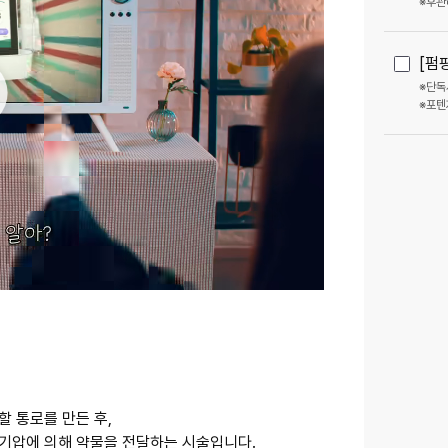
※후관
인하대역점
속초점
[펌
정관점
화성향남
※단독
동작점
충주점
※포텐
부천소사점
도쿄긴자점
시흥은계점 (개원 확정)
이천점 (개
나주혁신도시점 (개원 확정)
 통로를 만든 후,
기압에 의해 약물을 전달
하는 시술입니다.