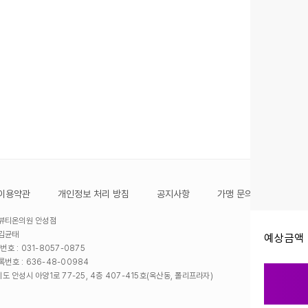
이용약관
개인정보 처리 방침
공지사항
가맹 문의
 뷰티온의원 안성점
 김균태
예상금액 
호 : 031-8057-0875
번호 : 636-48-00984
도 안성시 아양1로 77-25, 4층 407-415호(옥산동, 폴리프라자)