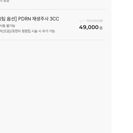
리 포함
핑팁 옵션] PDRN 재생주사 3CC
점
95,000
사용 불가능
49,000
자(모공)/포텐자 펌핑팁 시술 시 추가 가능
 (개원확정)
원 확정)