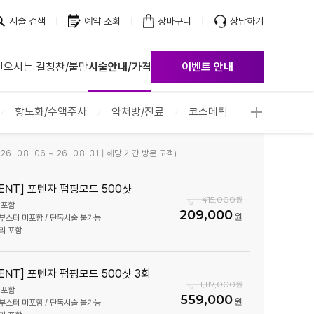
시술 검색
예약 조회
장바구니
상담하기
진
오시는 길
칭찬/불만
시술안내/가격
이벤트 안내
점
점
항노화/수액주사
약처방/진료
코스메틱
점
점
6. 08. 06 ~ 26. 08. 31 | 해당 기간 방문 고객)
점
점
VENT] 포텐자 펌핑모드 500샷
415,000
점
 포함
209,000
부스터 미포함 / 단독시술 불가능
점
리 포함
점
VENT] 포텐자 펌핑모드 500샷 3회
1,117,000
 포함
559,000
부스터 미포함 / 단독시술 불가능