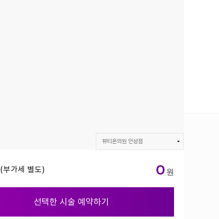
뷰티온의원 안성점
BEAUTYON :: 뷰티온의원
0
(부가세 별도)
뷰티온의원 강서점
뷰티온의원 수원망포점
선택한 시술 예약하기
뷰티온의원 파주운정점