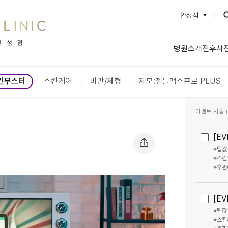
안성점
BEAUTYON :: 뷰티온의원
병원소개
전후사
강서점
수원망포
파주운정점
안양범계
킨부스터
스킨케어
비만/체형
제모:젠틀맥스프로 PLUS
평택고덕점
안산중앙
별내점
양주옥정
이벤트 시술 (2
서산점
성남신흥
안성점
돌곶이역
[E
충북혁신도시점
인천계양
※팁값
※스킨
통영점
대전도안
※후관
내포신도시점
광주첨단
오산점
영종도점
[E
명동점
안동점
※팁값
※스킨
동대구역점
울산점