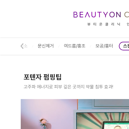
포텐자 펌핑팁 :: 뷰티온의원 안성점
기미/색소
문신제거
여드름/홍조
모공/흉터
스
포텐자 펌핑팁
고주파 에너지로 피부 깊은 곳까지 약물 침투 효과!