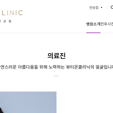
안성점
BEAUTYON :: 뷰티온의원
병원소개
전후사
강서점
수원망포
파주운정점
안양범계
평택고덕점
안산중앙
별내점
양주옥정
의료진
서산점
성남신흥
안성점
돌곶이역
연스러운 아름다움을 위해 노력하는 뷰티온클리닉의 얼굴입니
충북혁신도시점
인천계양
통영점
대전도안
내포신도시점
광주첨단
오산점
영종도점
명동점
안동점
동대구역점
울산점