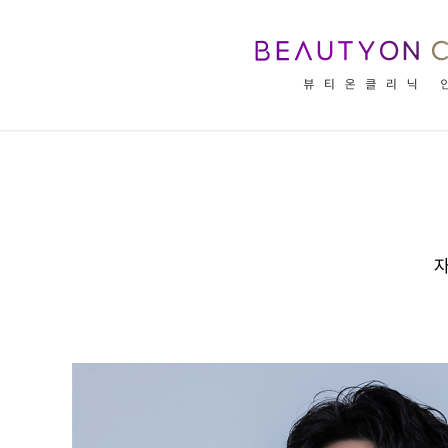
뷰티온의원 안성점 :: 의료진 소개
자