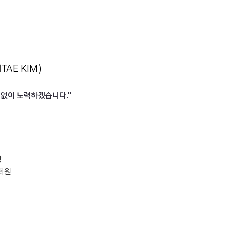
점
 (개원확정)
TAE KIM)
원 확정)
임없이 노력하겠습니다."
장
회원