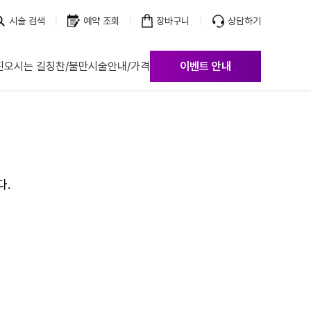
시술 검색
예약 조회
장바구니
상담하기
진
오시는 길
칭찬/불만
시술안내/가격
이벤트 안내
점
점
점
점
점
점
다.
점
점
점