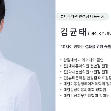
인하대역점
속초점
정관점
화성향남
뷰티온의원 안성점 대표원장
동작점
충주점
김균태
부천소사점
도쿄긴자점
(DR. KYUN
시흥은계점 (개원 확정)
이천점 (개
"고객이 원하는 결과를 위해 끊
나주혁신도시점 (개원 확정)
한림대학교 의과대학 졸업
전)메이퓨어의원 천안점 원장
전)다시봄날의원 수원점 원장
현)뷰티온의원 안성점 대표원
대한미용성형레이저의학회 정
대한임상미용의학회 정회원
대한임상피부관리학회 정회원