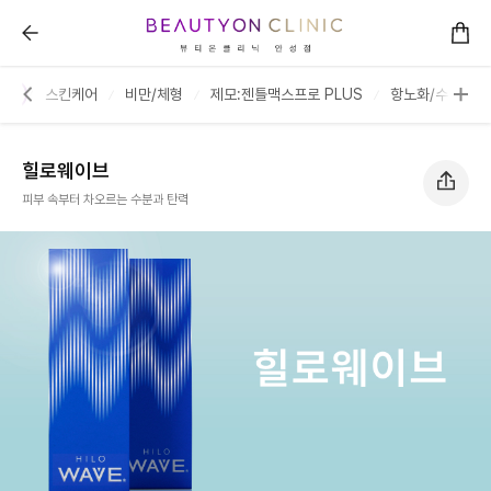
힐로웨이브 :: 뷰티온의원 안성점
스터
스킨케어
비만/체형
제모:젠틀맥스프로 PLUS
항노화/수액주사
힐로웨이브
피부 속부터 차오르는 수분과 탄력