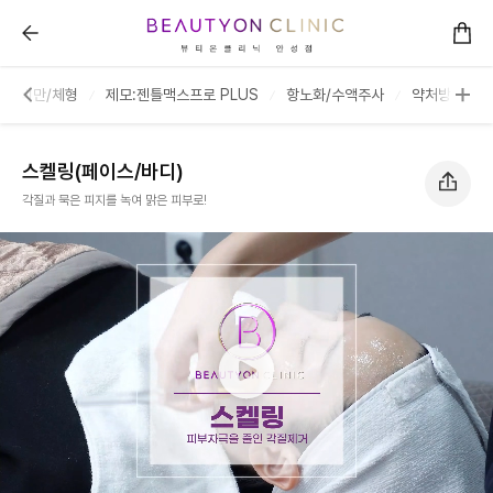
스켈링(페이스/바디) :: 뷰티온의원 안성점
비만/체형
제모:젠틀맥스프로 PLUS
항노화/수액주사
약처방/진료
스켈링(페이스/바디)
각질과 묵은 피지를 녹여 맑은 피부로!