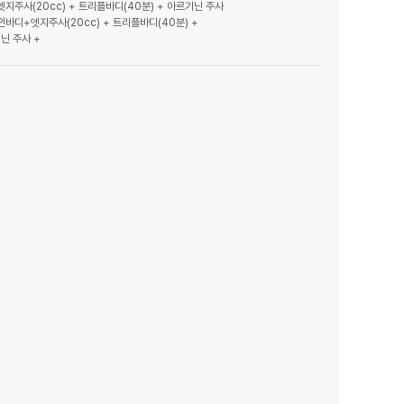
 엣지주사(20cc) + 트리플바디(40분) + 아르기닌 주사
 인바디+엣지주사(20cc) + 트리플바디(40분) +
점
 (개원확정)
원 확정)