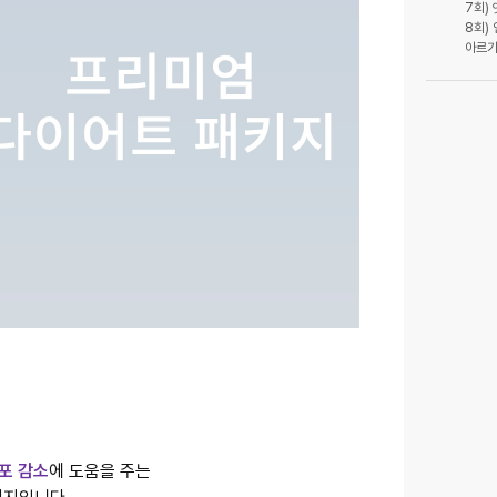
7회)
8회)
인하대역점
속초점
정관점
화성향남
동작점
충주점
부천소사점
도쿄긴자점
시흥은계점 (개원 확정)
이천점 (개
나주혁신도시점 (개원 확정)
포 감소
에 도움을 주는