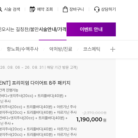
시술 검색
예약 조회
장바구니
상담하기
진
오시는 길
칭찬/불만
시술안내/가격
이벤트 안내
점
점
항노화/수액주사
약처방/진료
코스메틱
점
점
6. 08. 06 ~ 26. 08. 31 | 해당 기간 방문 고객)
점
점
VENT] 프리미엄 다이어트 8주 패키지
점
 간격 진행가능
 인바디+엣지주사(20cc) + 트리플바디(40분) +
점
닌 주사
 엣지주사(20cc) + 트리플바디(40분) + 아르기닌 주사
점
2,370,000
 엣지주사(20cc) + 트리플바디(40분) + 아르기닌 주사
 인바디+엣지주사(20cc) + 트리플바디(40분) +
1,190,000
닌 주사 +
 엣지주사(20cc) + 트리플바디(40분) + 아르기닌 주사
 엣지주사(20cc) + 트리플바디(40분) + 아르기닌 주사