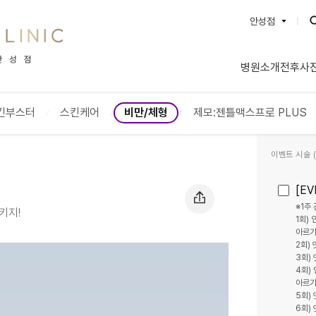
안성점
BEAUTYON :: 뷰티온의원
병원소개
전후사
강서점
수원망포
파주운정점
안양범계
킨부스터
스킨케어
비만/체형
제모:젠틀맥스프로 PLUS
평택고덕점
안산중앙
별내점
양주옥정
이벤트 시술 (2
서산점
성남신흥
안성점
돌곶이역
[E
충북혁신도시점
인천계양
※1주
키지!
1회)
통영점
대전도안
아르기
2회)
내포신도시점
광주첨단
3회)
오산점
영종도점
4회)
아르기
명동점
안동점
5회)
6회)
동대구역점
울산점