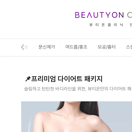
📌프리미엄 다이어트 패키지 :: 뷰티온의원 안성점
기미/색소
문신제거
여드름/홍조
모공/흉터
스
📌프리미엄 다이어트 패키지
슬림하고 탄탄한 바디라인을 위한, 뷰티온만의 다이어트 패