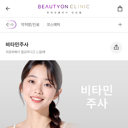
비타민주사 :: 뷰티온의원 안성점
/수액주사
약처방/진료
코스메틱
비타민주사
피로회복이 필요하다고 느낄때!