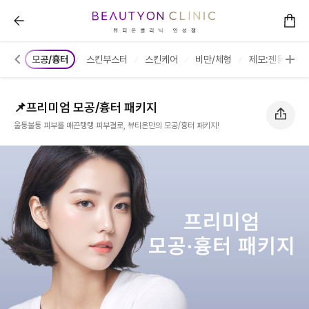
📌프리미엄 모공/흉터 패키지 :: 뷰티온의원 안성점
홍조
모공/흉터
스킨부스터
스킨케어
비만/체형
제모:젠틀맥스프
📌프리미엄 모공/흉터 패키지
울퉁불퉁 피부를 매끈탱탱 피부결로, 뷰티온만의 모공/흉터 패키지!