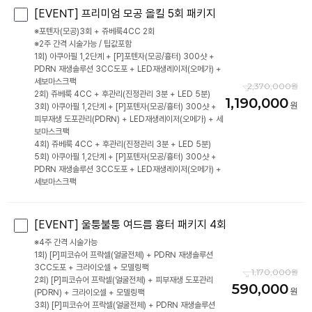
[EVENT] 프리미엄 모공 올킬 5회 패키지
※포텐자(모공)3회 + 쥬베룩4CC 2회
※2주 간격 시술가능 / 팁값포함
1회) 아쿠아필 1,2단계 + [P]포텐자(모공/흉터) 300샷 +
PDRN 재생솔루션 3CC도포 + LED재생레이저(오메가) +
세보마스크팩
2,370,000
2회) 쥬베룩 4CC + 후관리(진정관리 3분 + LED 5분)
1,190,000
3회) 아쿠아필 1,2단계 + [P]포텐자(모공/흉터) 300샷 +
피부재생 도포관리(PDRN) + LED재생레이저(오메가) + 세
보마스크팩
4회) 쥬베룩 4CC + 후관리(진정관리 3분 + LED 5분)
5회) 아쿠아필 1,2단계 + [P]포텐자(모공/흉터) 300샷 +
PDRN 재생솔루션 3CC도포 + LED재생레이저(오메가) +
[EVENT] 울퉁불퉁 여드름 흉터 패키지 4회
※4주 간격 시술가능
1회) [P]피코슈어 프락셀(얼굴전체) + PDRN 재생솔루션
3CC도포 + 크라이오셀 + 모델링팩
1,170,000
2회) [P]피코슈어 프락셀(얼굴전체) + 피부재생 도포관리
590,000
(PDRN) + 크라이오셀 + 모델링팩
3회) [P]피코슈어 프락셀(얼굴전체) + PDRN 재생솔루션