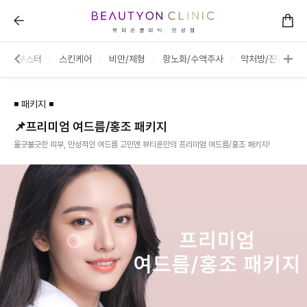
여드름/홍조 :: 뷰티온의원 안성점
스킨부스터
스킨케어
비만/체형
항노화/수액주사
약처방/진료
◾ 패키지 ◾
📌프리미엄 여드름/홍조 패키지
울긋불긋한 피부, 만성적인 여드름 고민엔 뷰티온만의 프리미엄 여드름/홍조 패키지!