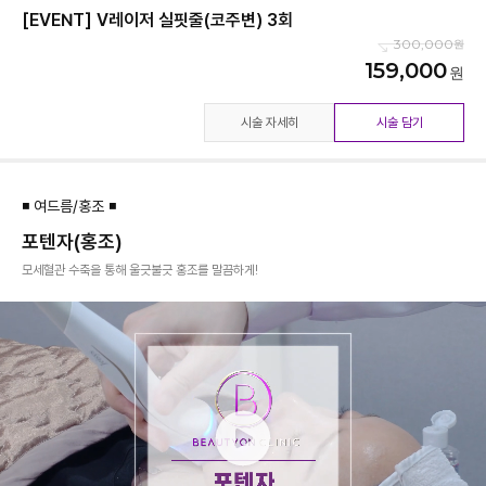
[EVENT] V레이저 실핏줄(코주변) 3회
300,000
159,000
시술 자세히
시술 담기
◾ 여드름/홍조 ◾
포텐자(홍조)
모세혈관 수축을 통해 울긋불긋 홍조를 말끔하게!