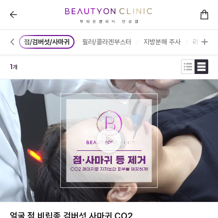
뷰티온의원 안성점 :: 시술안내/가격
톡스
점/검버섯/사마귀
필러/콜라겐부스터
지방분해 주사
리프팅/
1
개
얼굴 점,비립종,검버섯,사마귀 CO2