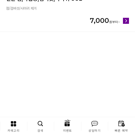
점/검버섯/사마귀 제거
7,000
카테고리
검색
이벤트
상담하기
빠른 예약