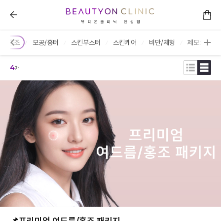
뷰티온의원 안성점 :: 시술안내/가격
름/홍조
모공/흉터
스킨부스터
스킨케어
비만/체형
제모:젠틀맥
4
개
📌프리미엄 여드름/홍조 패키지