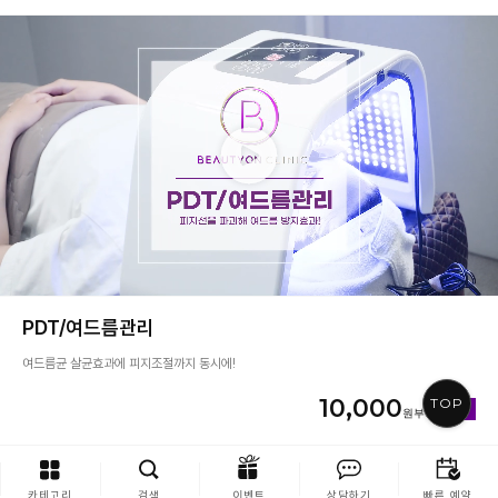
PDT/여드름관리
여드름균 살균효과에 피지조절까지 동시에!
10,000
TOP
카테고리
검색
이벤트
상담하기
빠른 예약